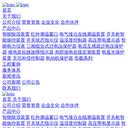
首页
关于我们
公司介绍
荣誉资质
企业文化
合作伙伴
产品中心
智能除湿装置
红外测温窗口
电气接点在线测温装置
开关柜智
能操控装置
开关状态指示仪
温湿度控制器
高压带电显示器
智
能电力仪表
三相组合式过电压保护器
电流互感器过电压保护
器
接地及短路故障指示器
局部放电在线监测装置
电弧光保护
装置
无功补偿控制器
电动机保护器
负载系列
工程案例
服务体系
新闻资讯
公司新闻
公司公告
联系我们
首页
关于我们
公司介绍
荣誉资质
企业文化
合作伙伴
产品中心
智能除湿装置
红外测温窗口
电气接点在线测温装置
开关柜智
能操控装置
开关状态指示仪
温湿度控制器
高压带电显示器
智