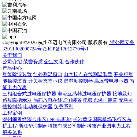
Copyright ©2026 杭州圣迈电气有限公司 版权所有
浙公网安备
33011302000724号
浙ICP备17012770号-1
关于我们
公司介绍
荣誉资质
企业文化
合作伙伴
产品中心
智能除湿装置
红外测温窗口
电气接点在线测温装置
开关柜智
能操控装置
开关状态指示仪
温湿度控制器
高压带电显示器
智
能电力仪表
三相组合式过电压保护器
电流互感器过电压保护器
接地及短
路故障指示器
局部放电在线监测装置
电弧光保护装置
无功补
偿控制器
电动机保护器
负载系列
工程案例
潮州闽粤经济合作区LNG储配站
长沙黄花国际机场飞行区东
扩工程
浙江华海制药科技有限公司制药科技产业园电力工程
服务体系