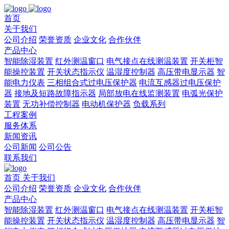
首页
关于我们
公司介绍
荣誉资质
企业文化
合作伙伴
产品中心
智能除湿装置
红外测温窗口
电气接点在线测温装置
开关柜智
能操控装置
开关状态指示仪
温湿度控制器
高压带电显示器
智
能电力仪表
三相组合式过电压保护器
电流互感器过电压保护
器
接地及短路故障指示器
局部放电在线监测装置
电弧光保护
装置
无功补偿控制器
电动机保护器
负载系列
工程案例
服务体系
新闻资讯
公司新闻
公司公告
联系我们
首页
关于我们
公司介绍
荣誉资质
企业文化
合作伙伴
产品中心
智能除湿装置
红外测温窗口
电气接点在线测温装置
开关柜智
能操控装置
开关状态指示仪
温湿度控制器
高压带电显示器
智