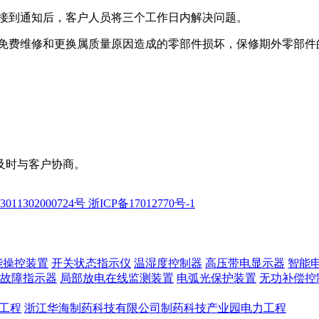
接到通知后，客户人员将三个工作日内解决问题。
免费维修和更换属质量原因造成的零部件损坏，保修期外零部件
及时与客户协商。
11302000724号
浙ICP备17012770号-1
能操控装置
开关状态指示仪
温湿度控制器
高压带电显示器
智能
故障指示器
局部放电在线监测装置
电弧光保护装置
无功补偿控
工程
浙江华海制药科技有限公司制药科技产业园电力工程