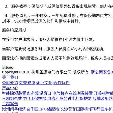
3、服务效率：保修期内或保修期外如设备出现故障，供方在
4、服务原则：一年包换，三年免费维修，在保修期内供方将
损坏，供方维修或提供的配件均按成本价计。
服务响应周期
在接到客户请求后，服务人员将在1小时内做出回复。
当客户需要现场服务时，服务人员将在48小时内到达现场。
因无法抗拒的因素造成服务人员不能到达现场时，服务人员会
Copyright ©2026 杭州圣迈电气有限公司 版权所有
浙公网安备330
关于我们
公司介绍
荣誉资质
企业文化
合作伙伴
产品中心
智能除湿装置
红外测温窗口
电气接点在线测温装置
开关柜智
三相组合式过电压保护器
电流互感器过电压保护器
接地及短路
工程案例
潮州闽粤经济合作区LNG储配站
长沙黄花国际机场飞行区东扩