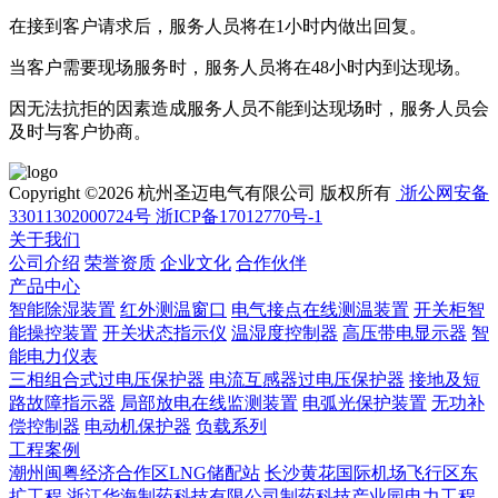
在接到客户请求后，服务人员将在1小时内做出回复。
当客户需要现场服务时，服务人员将在48小时内到达现场。
因无法抗拒的因素造成服务人员不能到达现场时，服务人员会
及时与客户协商。
Copyright ©2026 杭州圣迈电气有限公司 版权所有
浙公网安备
33011302000724号
浙ICP备17012770号-1
关于我们
公司介绍
荣誉资质
企业文化
合作伙伴
产品中心
智能除湿装置
红外测温窗口
电气接点在线测温装置
开关柜智
能操控装置
开关状态指示仪
温湿度控制器
高压带电显示器
智
能电力仪表
三相组合式过电压保护器
电流互感器过电压保护器
接地及短
路故障指示器
局部放电在线监测装置
电弧光保护装置
无功补
偿控制器
电动机保护器
负载系列
工程案例
潮州闽粤经济合作区LNG储配站
长沙黄花国际机场飞行区东
扩工程
浙江华海制药科技有限公司制药科技产业园电力工程