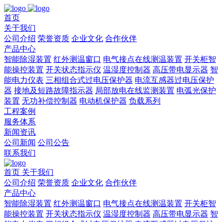
首页
关于我们
公司介绍
荣誉资质
企业文化
合作伙伴
产品中心
智能除湿装置
红外测温窗口
电气接点在线测温装置
开关柜智
能操控装置
开关状态指示仪
温湿度控制器
高压带电显示器
智
能电力仪表
三相组合式过电压保护器
电流互感器过电压保护
器
接地及短路故障指示器
局部放电在线监测装置
电弧光保护
装置
无功补偿控制器
电动机保护器
负载系列
工程案例
服务体系
新闻资讯
公司新闻
公司公告
联系我们
首页
关于我们
公司介绍
荣誉资质
企业文化
合作伙伴
产品中心
智能除湿装置
红外测温窗口
电气接点在线测温装置
开关柜智
能操控装置
开关状态指示仪
温湿度控制器
高压带电显示器
智