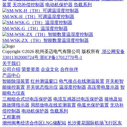
装置
无功补偿控制器
电动机保护器
负载系列
SM-WK-H（TH）可调温湿度控制器
SM-WSK-G（TH）温湿度控制器
SM-WSK-ZX（TH）智能数显温湿度控制器
Copyright ©2026 杭州圣迈电气有限公司 版权所有
浙公网安备
33011302000724号
浙ICP备17012770号-1
关于我们
公司介绍
荣誉资质
企业文化
合作伙伴
产品中心
智能除湿装置
红外测温窗口
电气接点在线测温装置
开关柜智
能操控装置
开关状态指示仪
温湿度控制器
高压带电显示器
智
能电力仪表
三相组合式过电压保护器
电流互感器过电压保护器
接地及短
路故障指示器
局部放电在线监测装置
电弧光保护装置
无功补
偿控制器
电动机保护器
负载系列
工程案例
潮州闽粤经济合作区LNG储配站
长沙黄花国际机场飞行区东