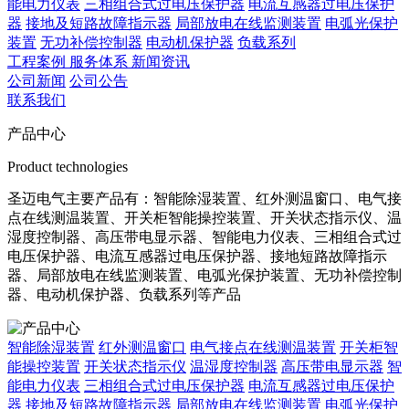
能电力仪表
三相组合式过电压保护器
电流互感器过电压保护
器
接地及短路故障指示器
局部放电在线监测装置
电弧光保护
装置
无功补偿控制器
电动机保护器
负载系列
工程案例
服务体系
新闻资讯
公司新闻
公司公告
联系我们
产品中心
Product technologies
圣迈电气主要产品有：智能除湿装置、红外测温窗口、电气接
点在线测温装置、开关柜智能操控装置、开关状态指示仪、温
湿度控制器、高压带电显示器、智能电力仪表、三相组合式过
电压保护器、电流互感器过电压保护器、接地短路故障指示
器、局部放电在线监测装置、电弧光保护装置、无功补偿控制
器、电动机保护器、负载系列等产品
智能除湿装置
红外测温窗口
电气接点在线测温装置
开关柜智
能操控装置
开关状态指示仪
温湿度控制器
高压带电显示器
智
能电力仪表
三相组合式过电压保护器
电流互感器过电压保护
器
接地及短路故障指示器
局部放电在线监测装置
电弧光保护