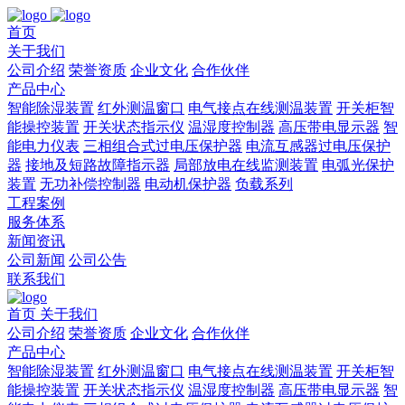
首页
关于我们
公司介绍
荣誉资质
企业文化
合作伙伴
产品中心
智能除湿装置
红外测温窗口
电气接点在线测温装置
开关柜智
能操控装置
开关状态指示仪
温湿度控制器
高压带电显示器
智
能电力仪表
三相组合式过电压保护器
电流互感器过电压保护
器
接地及短路故障指示器
局部放电在线监测装置
电弧光保护
装置
无功补偿控制器
电动机保护器
负载系列
工程案例
服务体系
新闻资讯
公司新闻
公司公告
联系我们
首页
关于我们
公司介绍
荣誉资质
企业文化
合作伙伴
产品中心
智能除湿装置
红外测温窗口
电气接点在线测温装置
开关柜智
能操控装置
开关状态指示仪
温湿度控制器
高压带电显示器
智