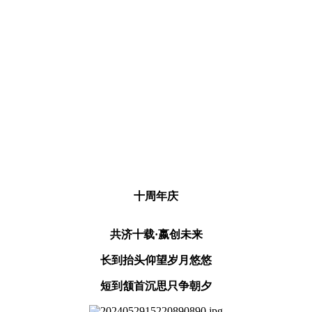
十周年庆
共济十载·嬴创未来
长到抬头仰望岁月悠悠
短到颔首沉思只争朝夕