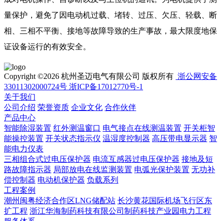
量保护，避免了因电动机过载、堵转、过压、欠压、轻载、断
相、三相不平衡、接地等故障导致的生产事故，最大限度地保
证设备运行的有效安全。
Copyright ©2026 杭州圣迈电气有限公司 版权所有
浙公网安备
33011302000724号
浙ICP备17012770号-1
关于我们
公司介绍
荣誉资质
企业文化
合作伙伴
产品中心
智能除湿装置
红外测温窗口
电气接点在线测温装置
开关柜智
能操控装置
开关状态指示仪
温湿度控制器
高压带电显示器
智
能电力仪表
三相组合式过电压保护器
电流互感器过电压保护器
接地及短
路故障指示器
局部放电在线监测装置
电弧光保护装置
无功补
偿控制器
电动机保护器
负载系列
工程案例
潮州闽粤经济合作区LNG储配站
长沙黄花国际机场飞行区东
扩工程
浙江华海制药科技有限公司制药科技产业园电力工程