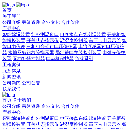
首页
关于我们
公司介绍
荣誉资质
企业文化
合作伙伴
产品中心
智能除湿装置
红外测温窗口
电气接点在线测温装置
开关柜智
能操控装置
开关状态指示仪
温湿度控制器
高压带电显示器
智
能电力仪表
三相组合式过电压保护器
电流互感器过电压保护
器
接地及短路故障指示器
局部放电在线监测装置
电弧光保护
装置
无功补偿控制器
电动机保护器
负载系列
工程案例
服务体系
新闻资讯
公司新闻
公司公告
联系我们
首页
关于我们
公司介绍
荣誉资质
企业文化
合作伙伴
产品中心
智能除湿装置
红外测温窗口
电气接点在线测温装置
开关柜智
能操控装置
开关状态指示仪
温湿度控制器
高压带电显示器
智